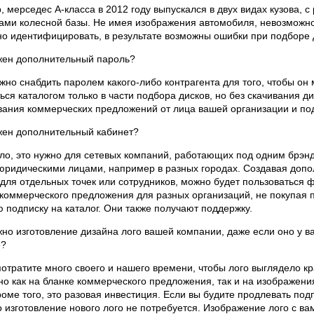
 мерседес А-класса в 2012 году выпускался в двух видах кузова, с
ами колесной базы. Не имея изображения автомобиля, невозможно
о идентифицировать, в результате возможны ошибки при подборе 
жен дополнительный пароль?
жно снабдить паролем какого-либо контрагента для того, чтобы он 
ься каталогом только в части подбора дисков, но без скачивания ди
ания коммерческих предложений от лица вашей организации и по
жен дополнительный кабинет?
ло, это нужно для сетевых компаний, работающих под одним брэнд
юридическими лицами, например в разных городах. Создавая доп
для отдельных точек или сотрудников, можно будет пользоваться 
коммерческого предложения для разных организаций, не покупая 
 подписку на каталог. Они также получают поддержку.
но изготовление дизайна лого вашей компании, даже если оно у ва
е?
отратите много своего и нашего времени, чтобы лого выглядело кр
о как на бланке коммерческого предложения, так и на изображен
роме того, это разовая инвестиция. Если вы будите продлевать под
то изготовление нового лого не потребуется. Изображение лого с ва