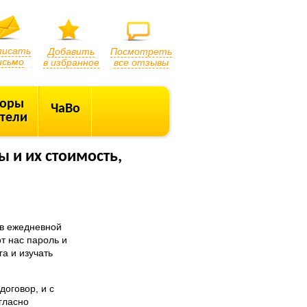
писать
Добавить
Посмотреть
исьмо
в избранное
все отзывы
торы
ЧаВо
тели
 и их стоимость,
 в ежедневной
т нас пароль и
га и изучать
договор, и с
гласно