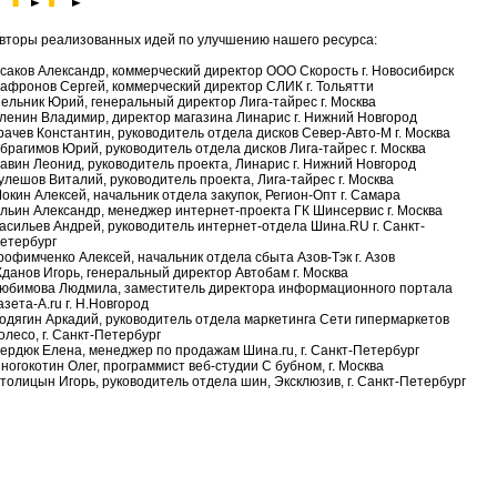
вторы реализованных идей по улучшению нашего ресурса:
саков Александр, коммерческий директор ООО Скорость г. Новосибирск
афронов Сергей, коммерческий директор СЛИК г. Тольятти
ельник Юрий, генеральный директор Лига-тайрес г. Москва
ленин Владимир, директор магазина Линарис г. Нижний Новгород
рачев Константин, руководитель отдела дисков Север-Авто-М г. Москва
брагимов Юрий, руководитель отдела дисков Лига-тайрес г. Москва
авин Леонид, руководитель проекта, Линарис г. Нижний Новгород
улешов Виталий, руководитель проекта, Лига-тайрес г. Москва
окин Алексей, начальник отдела закупок, Регион-Опт г. Самара
льин Александр, менеджер интернет-проекта ГК Шинсервис г. Москва
асильев Андрей, руководитель интернет-отдела Шина.RU г. Санкт-
етербург
рофимченко Алексей, начальник отдела сбыта Азов-Тэк г. Азов
данов Игорь, генеральный директор Автобам г. Москва
юбимова Людмила, заместитель директора информационного портала
азета-А.ru г. Н.Новгород
одягин Аркадий, руководитель отдела маркетинга Сети гипермаркетов
олесо, г. Санкт-Петербург
ердюк Елена, менеджер по продажам Шина.ru, г. Санкт-Петербург
ногокотин Олег, программист веб-студии С бубном, г. Москва
толицын Игорь, руководитель отдела шин, Эксклюзив, г. Санкт-Петербург