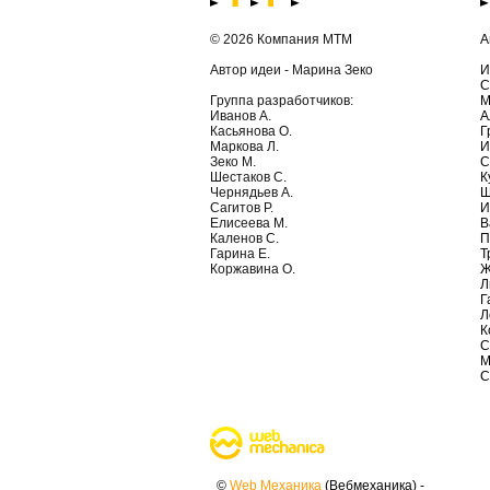
© 2026 Компания МТМ
А
Автор идеи - Марина Зеко
И
С
Группа разработчиков:
М
Иванов А.
А
Касьянова О.
Г
Маркова Л.
И
Зеко М.
С
Шестаков С.
К
Чернядьев А.
Ш
Сагитов Р.
И
Елисеева М.
В
Каленов С.
П
Гарина Е.
Т
Коржавина О.
Ж
Л
Г
Л
К
С
М
С
©
Web Механика
(Вебмеханика) -