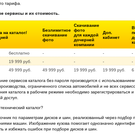
го тарифа.
ые сервисы и их стоимость.
Скачивание
В
Безлимитное
фото
 на каталог/
Доп.
п
скачивание
для каждой
дней
кабинет
д
фото
дочерней
к
компании
бесплатно
-
-
-
-
19 999 руб.
-
-
-
-
49 999 руб.
49 999 руб.
19 999 руб.
19 999 руб.
6
ние сервисов каталога без пароля производится с использованием 
производства, ограниченного списка автомобилей.и не всех сервис
ния каталога в рабочем режиме необходимо зарегистрироваться и
й доступ.
 технический каталог?
очник по параметрам дисков и шин, реализованный через подбор п
ниями машин. Изображение кузова помогает однозначно идентифи
ь и избежать ошибок при подборе дисков и шин.