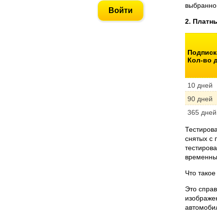
выбранно
2. Платн
Подписка
Кол-во 
10 дней
90 дней
365 дней
Тестирова
снятых с 
тестирова
временны
Что такое
Это справ
изображе
автомобил