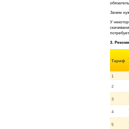
обязатель
Зачем ну
У некотор
скачивани
потребует
3. Реком
Тариф
1
2
3
4
5