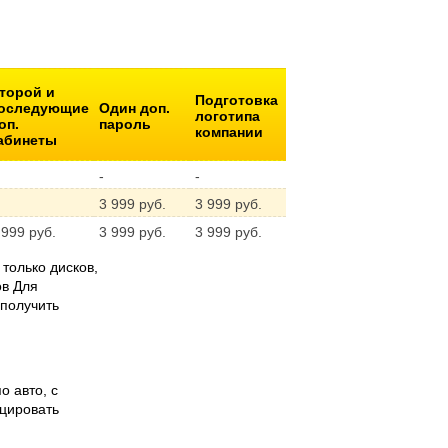
торой и
Подготовка
оследующие
Один доп.
логотипа
оп.
пароль
компании
абинеты
-
-
3 999 руб.
3 999 руб.
 999 руб.
3 999 руб.
3 999 руб.
только дисков,
ов Для
 получить
о авто, с
цировать