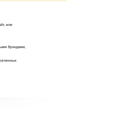
йт, или
ными брэндами,
аселенных