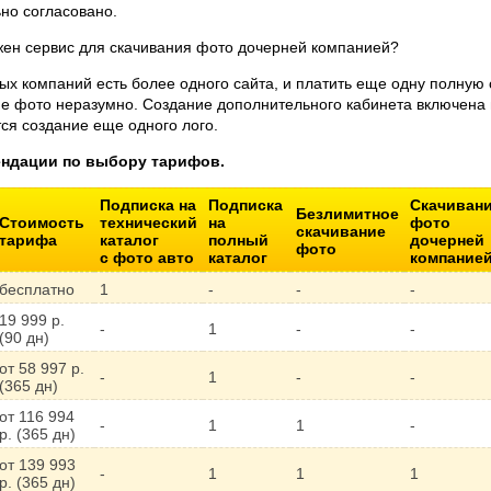
но согласовано.
жен сервис для скачивания фото дочерней компанией?
ых компаний есть более одного сайта, и платить еще одну полную 
е фото неразумно. Cоздание дополнительного кабинета включена в
ся создание еще одного лого.
ендации по выбору тарифов.
Подписка на
Подписка
Скачиван
Безлимитное
Стоимость
технический
на
фото
скачивание
тарифа
каталог
полный
дочерней
фото
с фото авто
каталог
компание
бесплатно
1
-
-
-
19 999 р.
-
1
-
-
(90 дн)
от 58 997 р.
-
1
-
-
(365 дн)
от 116 994
-
1
1
-
р. (365 дн)
от 139 993
-
1
1
1
р. (365 дн)