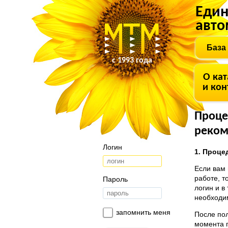
Един
авто
База
с 1993 года
О кат
и кон
Проце
реком
Логин
1. Проце
Если вам 
работе, т
Пароль
логин и в
необходим
запомнить меня
После пол
момента п