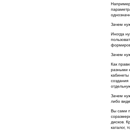
Например,
параметр
однозначн
Зачем ну
Иногда ну
пользоват
формиров
Зачем ну
Как прави
разными 
кабинеты 
создания 
отдельную
Зачем нуж
либо вид
Вы сами п
соразмерн
дисков. К
каталог, 