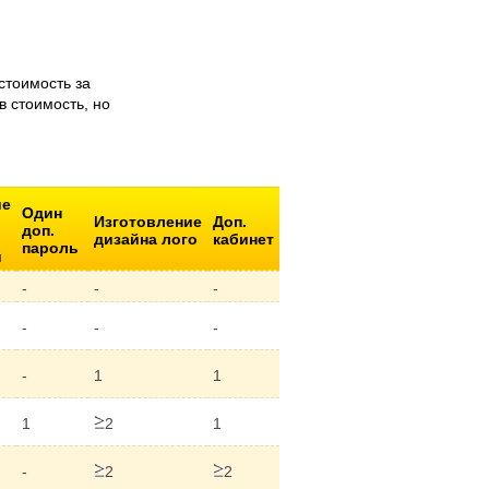
стоимость за
 стоимость, но
ие
Один
Изготовление
Доп.
доп.
дизайна лого
кабинет
пароль
й
-
-
-
-
-
-
-
1
1
1
2
1
-
2
2