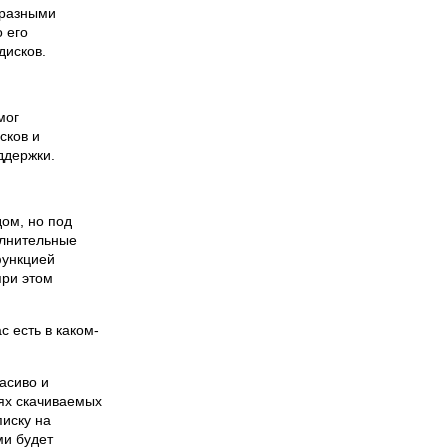
 разными
 его
дисков.
мог
сков и
ддержки.
ом, но под
олнительные
функцией
при этом
с есть в каком-
асиво и
иях скачиваемых
писку на
ми будет