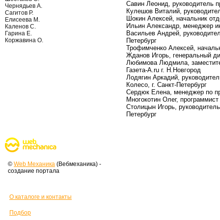
Савин Леонид, руководитель п
Чернядьев А.
Кулешов Виталий, руководитель
Сагитов Р.
Шокин Алексей, начальник отде
Елисеева М.
Ильин Александр, менеджер ин
Каленов С.
Васильев Андрей, руководител
Гарина Е.
Коржавина О.
Петербург
Трофимченко Алексей, начальн
Жданов Игорь, генеральный ди
Любимова Людмила, заместите
Газета-А.ru г. Н.Новгород
Лодягин Аркадий, руководител
Колесо, г. Санкт-Петербург
Сердюк Елена, менеджер по пр
Многокотин Олег, программист 
Столицын Игорь, руководитель 
Петербург
©
Web Механика
(Вебмеханика) -
создание портала
О каталоге и контакты
Подбор