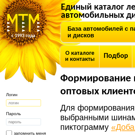
Единый каталог л
автомобильных ди
База автомобилей с 
и дисков
с 1993 года
О каталоге
Подбор
и контакты
Формирование 
оптовых клиент
Логин
Для формирования
Пароль
выбранными шинами
пиктограмму
«Доба
запомнить меня