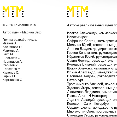
© 2026 Компания МТМ
Авторы реализованных идей п
Автор идеи - Марина Зеко
Исаков Александр, коммерческ
Новосибирск
Группа разработчиков:
Сафронов Сергей, коммерчески
Иванов А.
Мельник Юрий, генеральный ди
Касьянова О.
Аленин Владимир, директор ма
Маркова Л.
Грачев Константин, руководит
Зеко М.
Ибрагимов Юрий, руководитель
Шестаков С.
Савин Леонид, руководитель п
Чернядьев А.
Кулешов Виталий, руководитель
Сагитов Р.
Шокин Алексей, начальник отде
Елисеева М.
Ильин Александр, менеджер ин
Каленов С.
Васильев Андрей, руководител
Гарина Е.
Коржавина О.
Петербург
Трофимченко Алексей, начальн
Жданов Игорь, генеральный ди
Любимова Людмила, заместите
Газета-А.ru г. Н.Новгород
Лодягин Аркадий, руководител
Колесо, г. Санкт-Петербург
Сердюк Елена, менеджер по пр
Многокотин Олег, программист 
Столицын Игорь, руководитель 